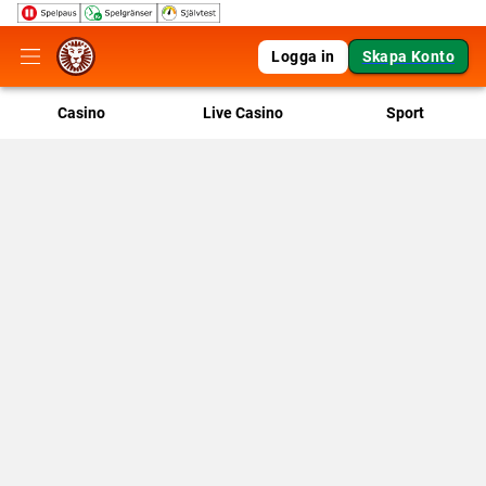
Logga in
Skapa Konto
Casino
Live Casino
Sport