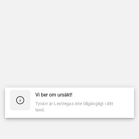
Vi ber om ursäkt!
Tyvärr är LeoVegas inte tillgängligt i ditt
land.