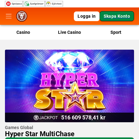
Logga in
Skapa Konto
Casino
Live Casino
Sport
516 609 578,41 kr
Games Global
Hyper Star MultiChase