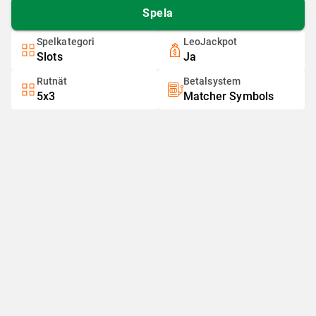
Spela
Spelkategori
LeoJackpot
Slots
Ja
Rutnät
Betalsystem
5x3
Matcher Symbols