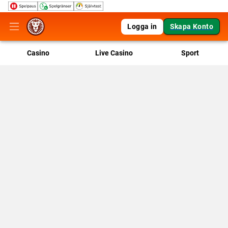
Logga in
Skapa Konto
Casino
Live Casino
Sport