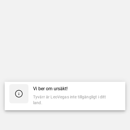
Vi ber om ursäkt!
Tyvärr är LeoVegas inte tillgängligt i ditt
land.