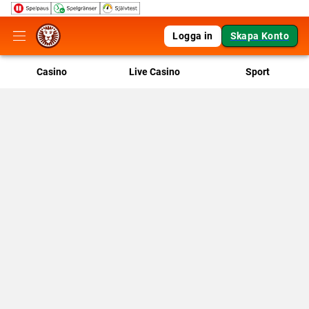
Logga in
Skapa Konto
Casino
Live Casino
Sport