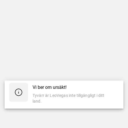
Vi ber om ursäkt!
Tyvärr är LeoVegas inte tillgängligt i ditt
land.