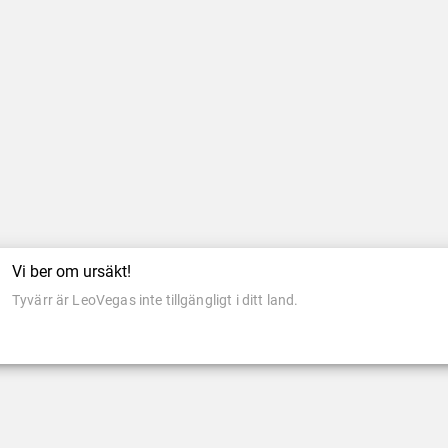
Vi ber om ursäkt!
Tyvärr är LeoVegas inte tillgängligt i ditt land.