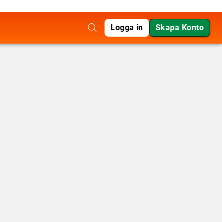
Logga in
Skapa Konto