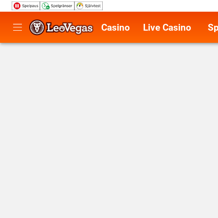
Casino
Live Casino
Sp