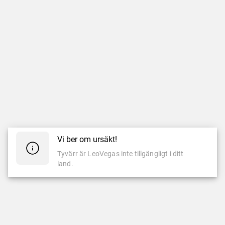
Vi ber om ursäkt!
Tyvärr är LeoVegas inte tillgängligt i ditt
land.