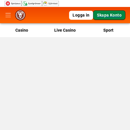
Logga in
Skapa Konto
Casino
Live Casino
Sport