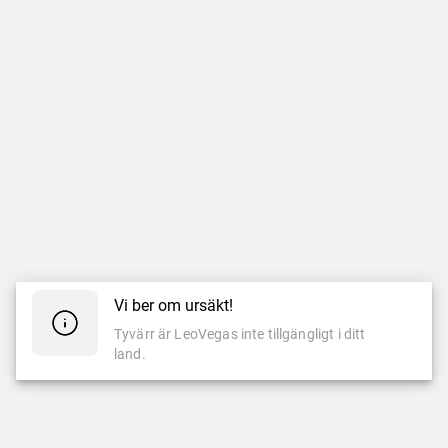
Vi ber om ursäkt!
Tyvärr är LeoVegas inte tillgängligt i ditt
land.