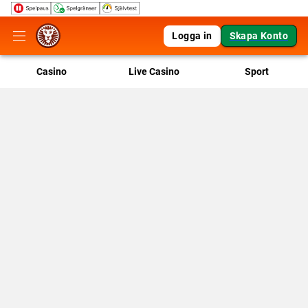
Logga in
Skapa Konto
Casino
Live Casino
Sport