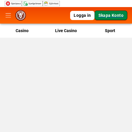
Logga in
Skapa Konto
Casino
Live Casino
Sport