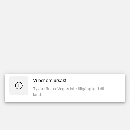
Vi ber om ursäkt!
Tyvärr är LeoVegas inte tillgängligt i ditt
land.