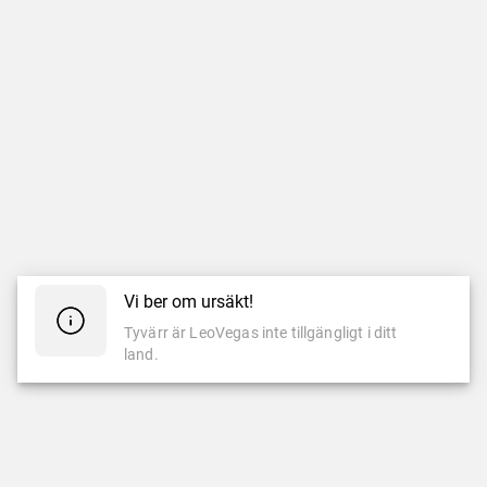
Vi ber om ursäkt!
Tyvärr är LeoVegas inte tillgängligt i ditt
land.