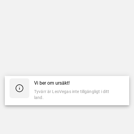
Vi ber om ursäkt!
Tyvärr är LeoVegas inte tillgängligt i ditt
land.