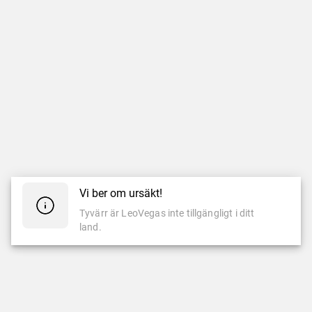
Vi ber om ursäkt!
Tyvärr är LeoVegas inte tillgängligt i ditt
land.