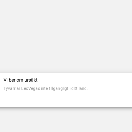
Vi ber om ursäkt!
Tyvärr är LeoVegas inte tillgängligt i ditt land.