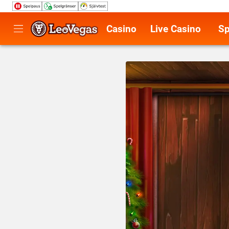
Casino
Live Casino
Sp