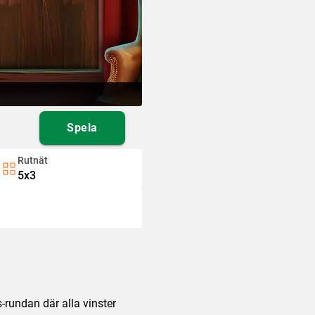
Spela
Rutnät
5x3
s-rundan där alla vinster