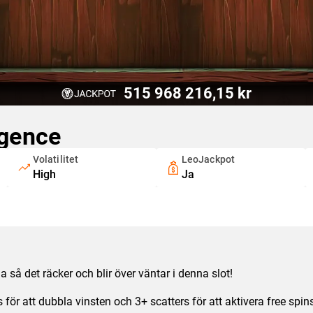
515 968 216,15 kr
lgence
Volatilitet
LeoJackpot
High
Ja
a så det räcker och blir över väntar i denna slot!
för att dubbla vinsten och 3+ scatters för att aktivera free spin