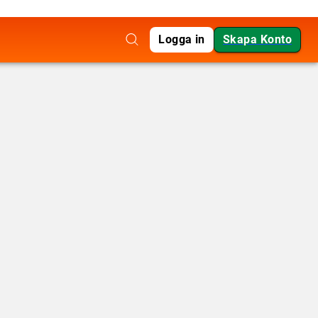
Logga in
Skapa Konto