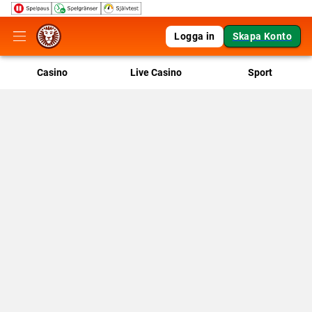
Logga in
Skapa Konto
Casino
Live Casino
Sport