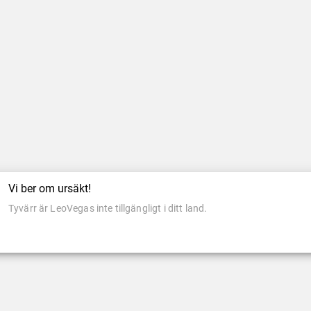
Vi ber om ursäkt!
Tyvärr är LeoVegas inte tillgängligt i ditt land.