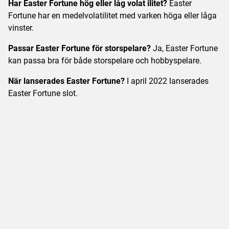
Har Easter Fortune hög eller låg volat ilitet?
Easter
Fortune har en medelvolatilitet med varken höga eller låga
vinster.
Passar Easter Fortune för storspelare?
Ja, Easter Fortune
kan passa bra för både storspelare och hobbyspelare.
När lanserades Easter Fortune?
I april 2022 lanserades
Easter Fortune slot.