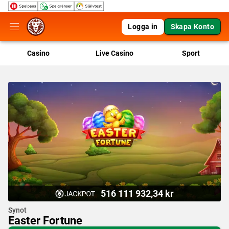
Logga in
Skapa Konto
Casino
Live Casino
Sport
516 111 932,34 kr
Synot
Easter Fortune