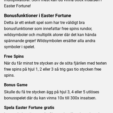
Easter Fortune!
Bonusfunktioner i Easter Fortune
Detta är ett enkelt spel som har tre väldigt bra
bonusfunktioner som innefattar free spins rundor,
wildsymboler och multiplik atorer där det kan hända
spännande grejer! Wildsymbolen ersätter alla andra
symboler i spelet.
Free Spins
När du får minst tre stycken av de söta fjärilen med texten
free spins på hjul 1, 2 eller 3 så trig gas tio stycken free
spins.
Bonus Game
Skulle du få tre stycken ägg på hjul 3, 4 eller 5 utlöses
bonusspelet där du kan vinna 10x till 300x insatsen.
Spela Easter Fortune gratis