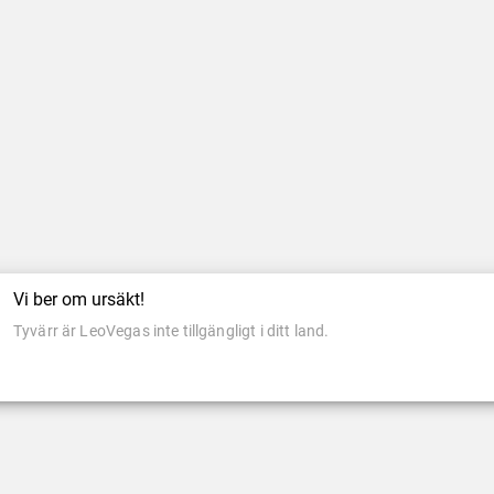
Vi ber om ursäkt!
Tyvärr är LeoVegas inte tillgängligt i ditt land.