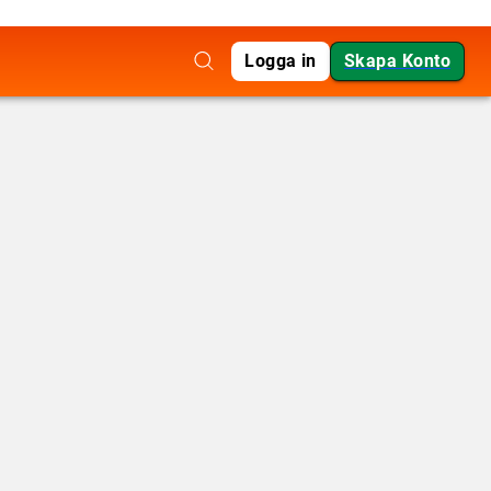
Logga in
Skapa Konto