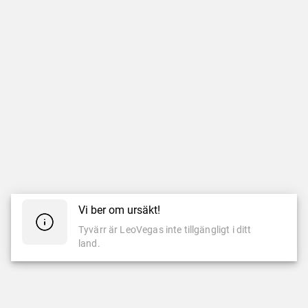
Vi ber om ursäkt!
Tyvärr är LeoVegas inte tillgängligt i ditt
land.