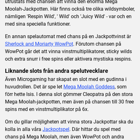
utrustats med chansen att vinna den enorma Mega
Moolah-Jackpotten. Här finns också tre olika wildsymboler,
nämligen 'Respin Wild', ' Wild' och 'Juicy Wild' - var och en
med sina speciella funktioner.
En annan spelautomat med chans på en Jackpottvinst är
Sherlock and Moriarty WowPot
. Förutom chansen på
WowPot går det att vinna vinstmultiplikatorer, sticky wilds
och extra snurr i free spins eller aktivera mystiska respins.
Liknande slots från andra spelutvecklare
Även Microgaming har skapat en slot med en gudinna i
huvudrollen. Det är spe let
Mega Moolah Goddess
, som
förr hette Isis. I denna slot gömmer Cleopatra på den stora
Mega Moolah-jackpotten, men även på chansen till 30 free
spins med en vinstmultiplikator på 6x.
Om du gillar möjligheten att vinna stora Jackpottar ska du
kolla in alla våra
Jackpotspel
. Där hittar du spel med
chans på Mega Moolah, men även WowPot och andra