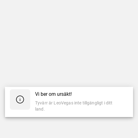
Vi ber om ursäkt!
Tyvärr är LeoVegas inte tillgängligt i ditt
land.