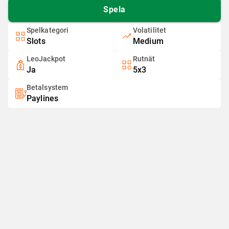
Spela
Spelkategori
Volatilitet
Slots
Medium
LeoJackpot
Rutnät
Ja
5x3
Betalsystem
Paylines