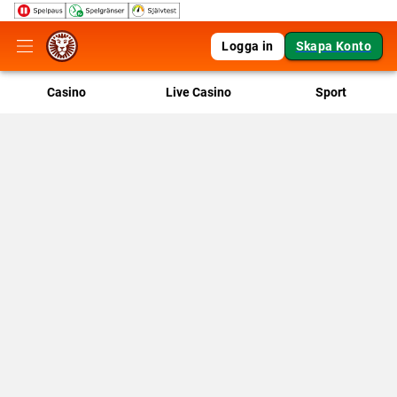
Logga in
Skapa Konto
Casino
Live Casino
Sport