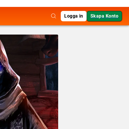
Logga in
Skapa Konto