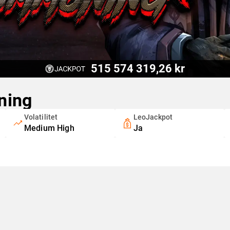
515 574 319,26 kr
ning
Volatilitet
LeoJackpot
Medium High
Ja