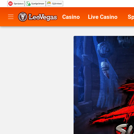
Casino
Live Casino
Sp