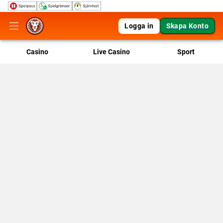
Logga in
Skapa Konto
Casino
Live Casino
Sport