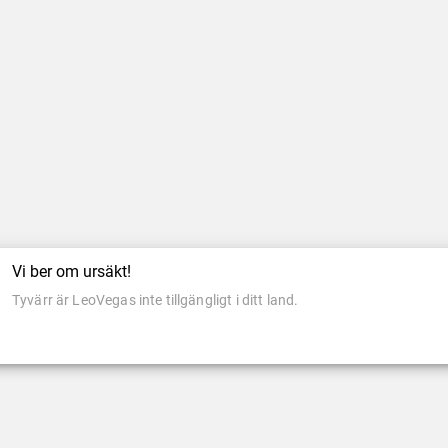
Vi ber om ursäkt!
Tyvärr är LeoVegas inte tillgängligt i ditt land.