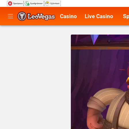
Casino
Live Casino
Sp