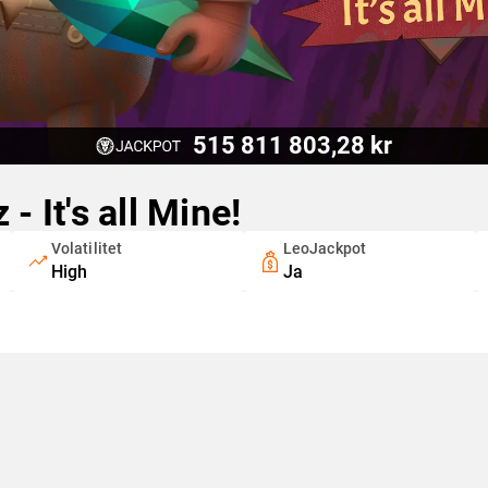
515 811 803,28 kr
- It's all Mine!
Volatilitet
LeoJackpot
High
Ja