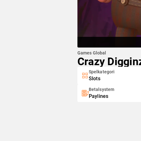
Games Global
Crazy Digginz 
Spelkategori
Slots
Betalsystem
Paylines