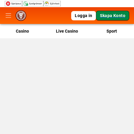
Logga in
Skapa Konto
Casino
Live Casino
Sport