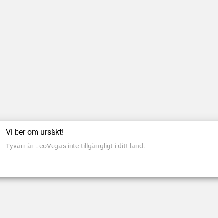
Vi ber om ursäkt!
Tyvärr är LeoVegas inte tillgängligt i ditt land.