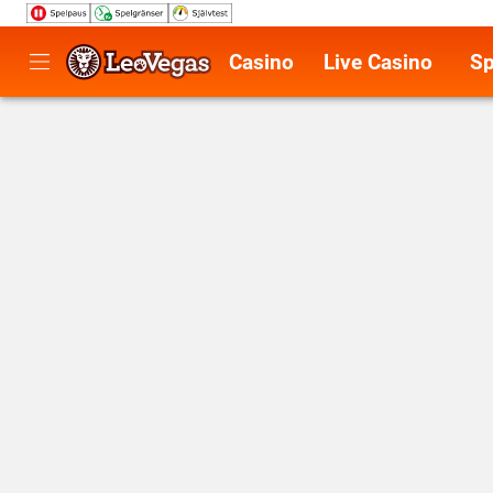
Casino
Live Casino
Sp