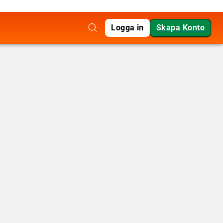
Logga in
Skapa Konto