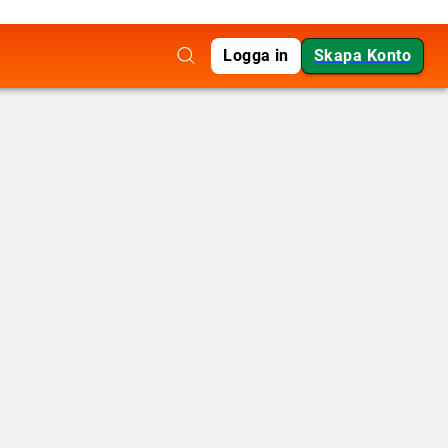
Logga in
Skapa Konto