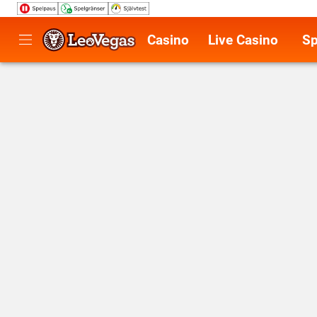
Casino
Live Casino
Sp