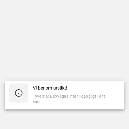
Vi ber om ursäkt!
Tyvärr är LeoVegas inte tillgängligt i ditt
land.