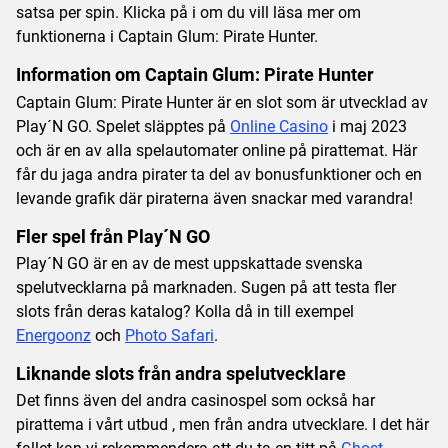
satsa per spin. Klicka på i
om du vill läsa mer om
funktionerna i Captain Glum: Pirate Hunter.
Information om Captain Glum: Pirate Hunter
Captain Glum: Pirate Hunter är en slot som är utvecklad av
Play´N GO. Spelet släpptes på
Online Casino
i maj 2023
och är en av alla spelautomater online på pirattemat. Här
får du jaga andra pirater ta del av bonusfunktioner och en
levande grafik där piraterna även snackar med varandra!
Fler spel från Play´N GO
Play´N GO är en av de mest uppskattade svenska
spelutvecklarna på marknaden. Sugen på att testa fler
slots från deras katalog? Kolla då in till exempel
Energoonz
och
Photo Safari
.
Liknande slots från andra spelutvecklare
Det finns även del andra casinospel som också har
pirattema i vårt utbud , men från andra utvecklare. I det här