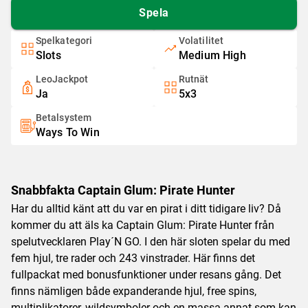
Spela
Spelkategori
Volatilitet
Slots
Medium High
LeoJackpot
Rutnät
Ja
5x3
Betalsystem
Ways To Win
Snabbfakta Captain Glum: Pirate Hunter
Har du alltid känt att du var en pirat i ditt tidigare liv? Då
kommer du att äls ka Captain Glum: Pirate Hunter från
spelutvecklaren Play´N GO. I den här sloten spelar du med
fem hjul, tre rader och 243 vinstrader. Här finns det
fullpackat med bonusfunktioner under resans gång. Det
finns nämligen både expanderande hjul, free spins,
multiplikatorer, wildsymboler och en massa annat som kan