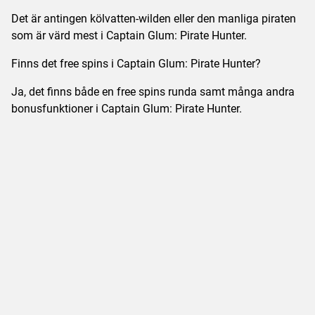
Det är antingen kölvatten-wilden eller den manliga piraten
som är värd mest i Captain Glum: Pirate Hunter.
Finns det free spins i Captain Glum: Pirate Hunter?
Ja, det finns både en free spins runda samt många andra
bonusfunktioner i Captain Glum: Pirate Hunter.