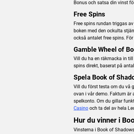
Bonus och satsa din vinst för
Free Spins
Free spins rundan triggas av
boken med den ockulta stjärna
också antalet free spins. För 
Gamble Wheel of B
Vill du ha en räkmacka in til
spins direkt, baserat på anta
Spela Book of Shado
Vill du först testa om du vå
ovan i vår demo. Faktum är at
spelkonto. Om du gillar funkt
Casino
och ta del av hela Le
Hur du vinner i Bo
Vinsterna i Book of Shadows 