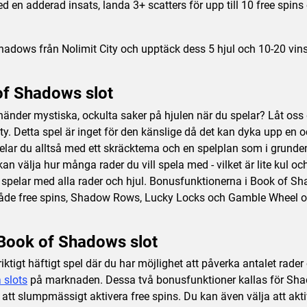
 en adderad insats, landa 3+ scatters för upp till 10 free spins 
dows från Nolimit City och upptäck dess 5 hjul och 10-20 vinstl
f Shadows slot
 händer mystiska, ockulta saker på hjulen när du spelar? Låt oss
ty. Detta spel är inget för den känslige då det kan dyka upp en
pelar du alltså med ett skräcktema och en spelplan som i grund
an välja hur många rader du vill spela med - vilket är lite kul o
u spelar med alla rader och hjul. Bonusfunktionerna i Book of Sh
 både free spins, Shadow Rows, Lucky Locks och Gamble Wheel o
 Book of Shadows slot
iktigt häftigt spel där du har möjlighet att påverka antalet rader 
 slots
på marknaden. Dessa två bonusfunktioner kallas för Sh
att slumpmässigt aktivera free spins. Du kan även välja att ak