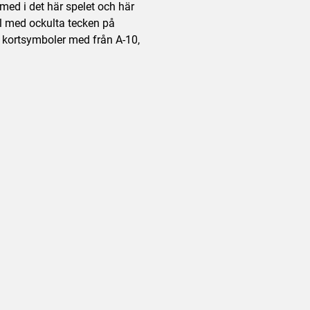
 med i det här spelet och här
ril med ockulta tecken på
så kortsymboler med från A-10,