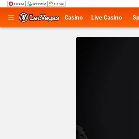
Casino
Live Casino
Sp