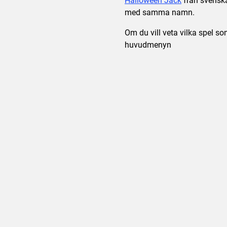
Halloween Jack
från svenska
med samma namn.
Om du vill veta vilka spel s
huvudmenyn