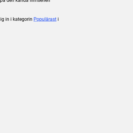
 på den kända filmserien
g in i kategorin
Populärast
i