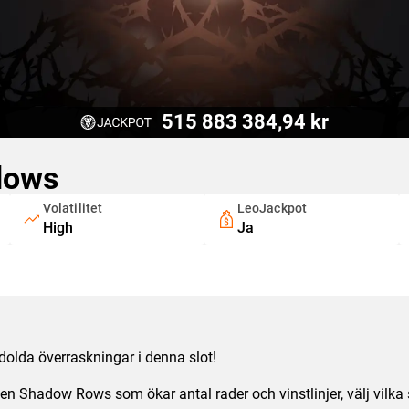
515 883 384,94 kr
dows
Volatilitet
LeoJackpot
High
Ja
 dolda överraskningar i denna slot!
en Shadow Rows som ökar antal rader och vinstlinjer, välj vilka 