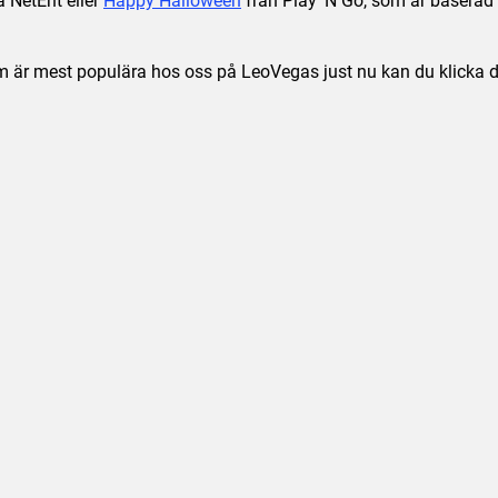
 NetEnt eller
Happy Halloween
från Play 'N Go, som är baserad
om är mest populära hos oss på LeoVegas just nu kan du klicka di