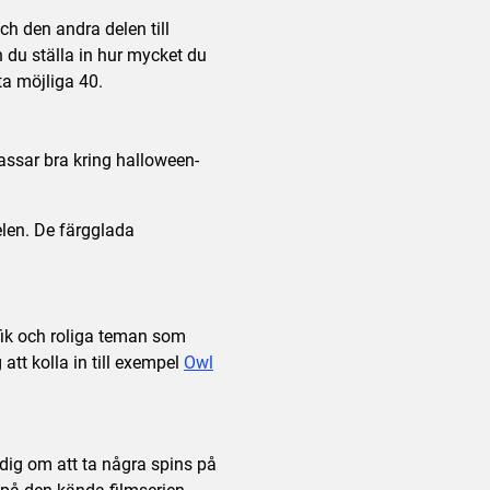
ch den andra delen till
n du ställa in hur mycket du
ta möjliga 40.
assar bra kring halloween-
elen. De färgglada
afik och roliga teman som
att kolla in till exempel
Owl
dig om att ta några spins på