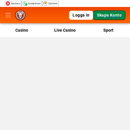
Logga in
Skapa Konto
Casino
Live Casino
Sport