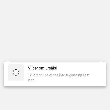
Vi ber om ursäkt!
Tyvärr är LeoVegas inte tillgängligt i ditt
land.