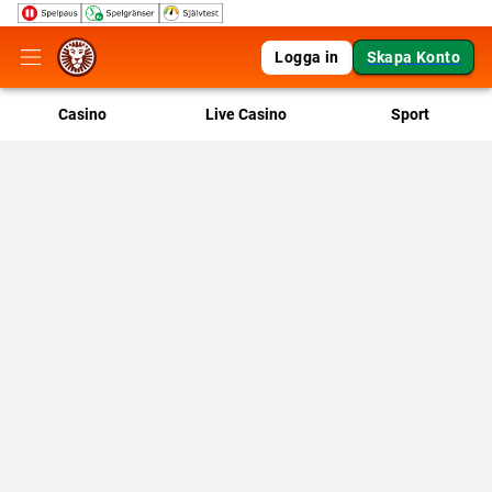
Logga in
Skapa Konto
Casino
Live Casino
Sport