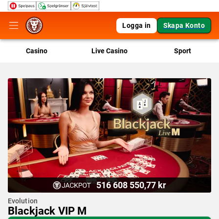
Logga in
Skapa Konto
Casino
Live Casino
Sport
516 608 550,77 kr
Evolution
Blackjack VIP M