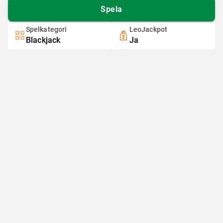
Spela
Spelkategori
LeoJackpot
Blackjack
Ja