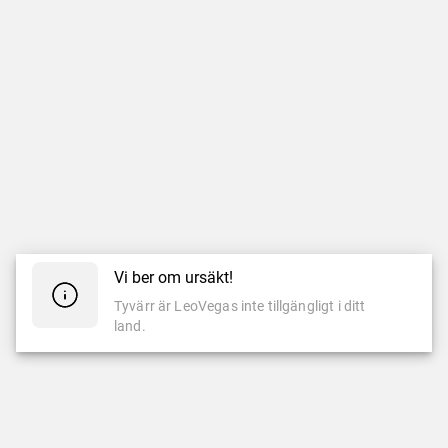
Vi ber om ursäkt!
Tyvärr är LeoVegas inte tillgängligt i ditt
land.