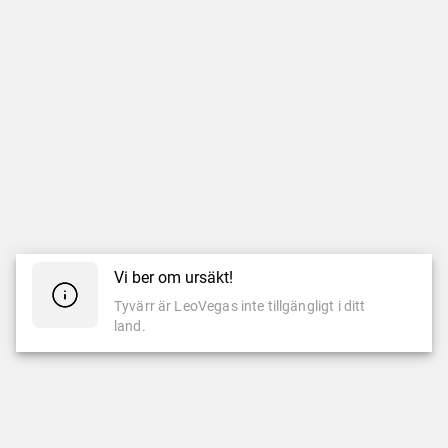
Vi ber om ursäkt!
Tyvärr är LeoVegas inte tillgängligt i ditt
land.