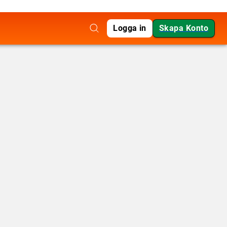
Logga in
Skapa Konto