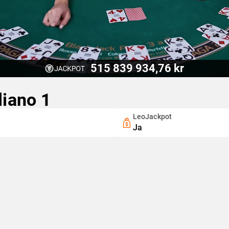
515 839 934,76 kr
liano 1
LeoJackpot
Ja