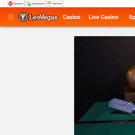
Casino
Live Casino
Sp