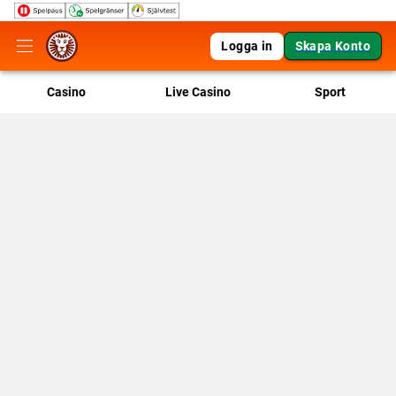
Logga in
Skapa Konto
Casino
Live Casino
Sport