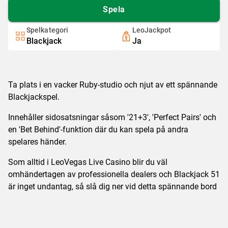
Spela
Spelkategori
LeoJackpot
Blackjack
Ja
Ta plats i en vacker Ruby-studio och njut av ett spännande
Blackjackspel.
Innehåller sidosatsningar såsom '21+3', 'Perfect Pairs' och
en 'Bet Behind'-funktion där du kan spela på andra
spelares händer.
Som alltid i LeoVegas Live Casino blir du väl
omhändertagen av professionella dealers och Blackjack 51
är inget undantag, så slå dig ner vid detta spännande bord