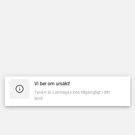
Vi ber om ursäkt!
Tyvärr är LeoVegas inte tillgängligt i ditt
land.