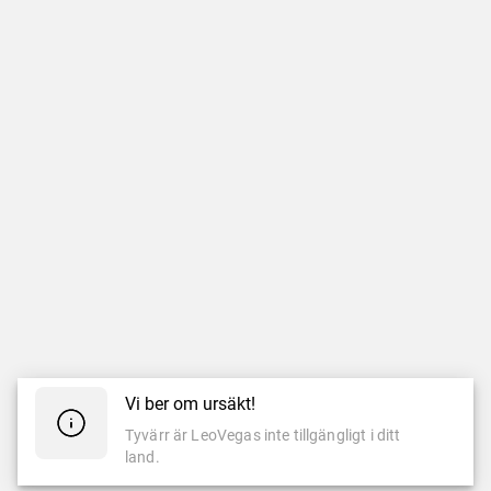
Vi ber om ursäkt!
Tyvärr är LeoVegas inte tillgängligt i ditt
land.