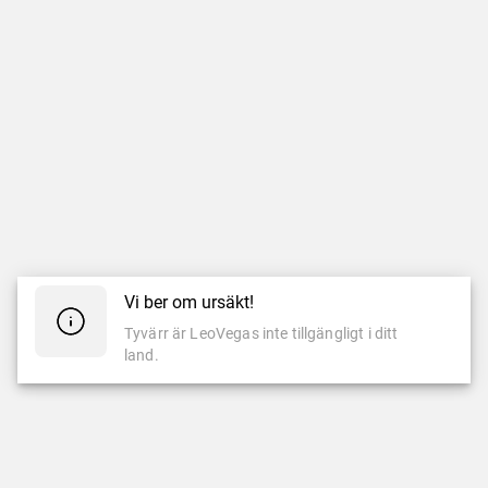
Vi ber om ursäkt!
Tyvärr är LeoVegas inte tillgängligt i ditt
land.