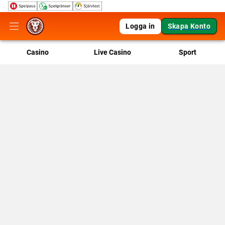
Logga in
Skapa Konto
Casino
Live Casino
Sport