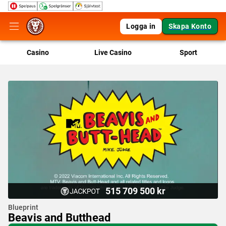
Logga in
Skapa Konto
Casino
Live Casino
Sport
515 709 500 kr
Blueprint
Beavis and Butthead