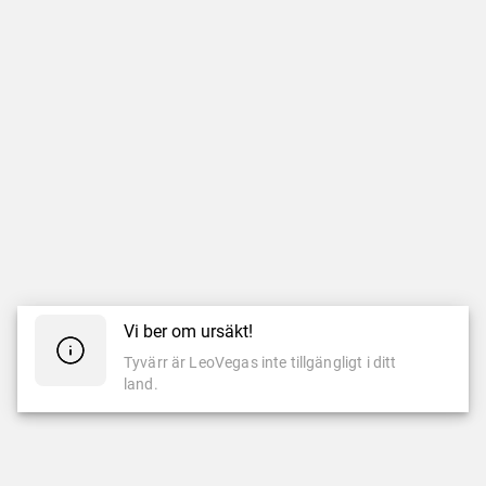
Vi ber om ursäkt!
Tyvärr är LeoVegas inte tillgängligt i ditt
land.